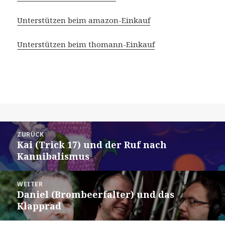
Unterstützen beim amazon-Einkauf
Unterstützen beim thomann-Einkauf
Beitragsnavigation
ZURÜCK
Kai (Trick 17) und der Ruf nach
Vorheriger
Kannibalismus
Beitrag:
WEITER
Daniel (Brombeerfalter) und das
Nächster
Klapprad
Beitrag: